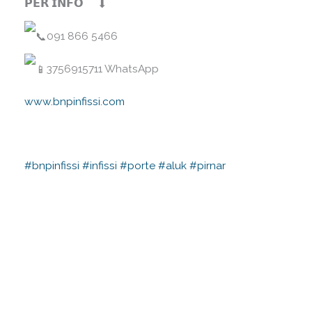
𝗣𝗘𝗥 𝗜𝗡𝗙𝗢
091 866 5466⠀
3756915711 WhatsApp⠀
www.bnpinfissi.com
⠀
⠀
#bnpinfissi
#infissi
#porte
#aluk
#pirnar