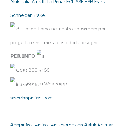
Aluk Italia
Aluk Italia
Pirnar
ECLISSE
FSB Franz
Schneider Brakel
Ti aspettiamo nel nostro showroom per
progettare insieme la casa dei tuoi sogni
𝗣𝗘𝗥 𝗜𝗡𝗙𝗢
091 866 5466⠀
3756915711 WhatsApp⠀
www.bnpinfissi.com
⠀
⠀
#bnpinfissi
#infissi
#interiordesign
#aluk
#pirnar