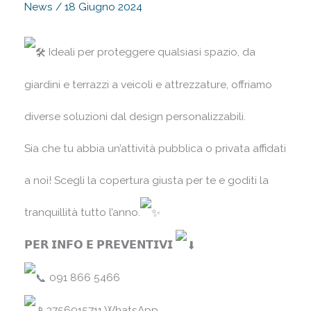
News
/
18 Giugno 2024
Ideali per proteggere qualsiasi spazio, da
giardini e terrazzi a veicoli e attrezzature, offriamo
diverse soluzioni dal design personalizzabili.
Sia che tu abbia un’attività pubblica o privata affidati
a noi! Scegli la copertura giusta per te e goditi la
tranquillità tutto l’anno.
𝗣𝗘𝗥 𝗜𝗡𝗙𝗢 𝗘 𝗣𝗥𝗘𝗩𝗘𝗡𝗧𝗜𝗩𝗜
091 866 5466⠀
3756915711 WhatsApp⠀