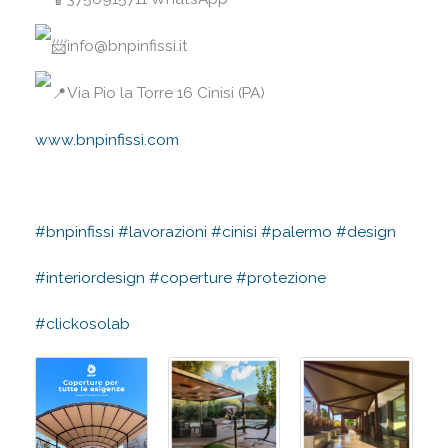
info@bnpinfissi.it⠀
Via Pio la Torre 16 Cinisi (PA)⠀
www.bnpinfissi.com
⠀
⠀
#bnpinfissi
#lavorazioni
#cinisi
#palermo
#design
#interiordesign
#coperture
#protezione
#clickosolab