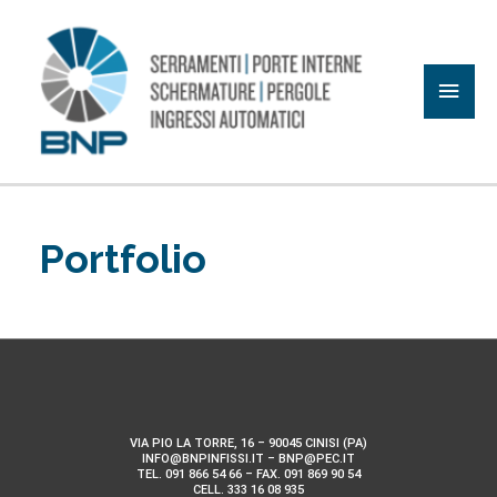
Vai
al
Men
contenuto
princ
Portfolio
VIA PIO LA TORRE, 16 – 90045 CINISI (PA)
INFO@BNPINFISSI.IT – BNP@PEC.IT
TEL. 091 866 54 66 – FAX. 091 869 90 54
CELL. 333 16 08 935