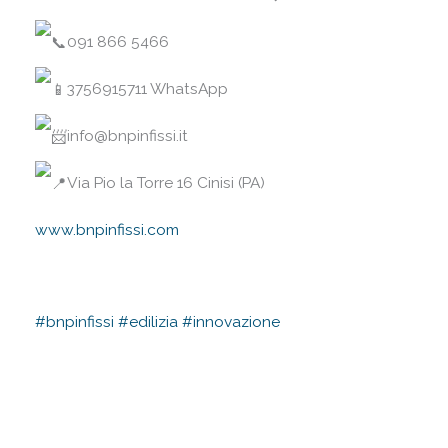
091 866 5466⠀
3756915711 WhatsApp⠀
info@bnpinfissi.it⠀
Via Pio la Torre 16 Cinisi (PA)⠀
www.bnpinfissi.com
⠀
⠀
#bnpinfissi
#edilizia
#innovazione