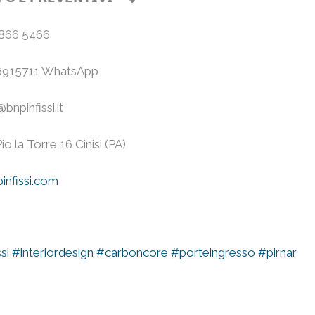
 866 5466⠀
6915711 WhatsApp⠀
@bnpinfissi.it⠀
Pio la Torre 16 Cinisi (PA)⠀
nfissi.com
⠀
si
#interiordesign
#carboncore
#porteingresso
#pirnar