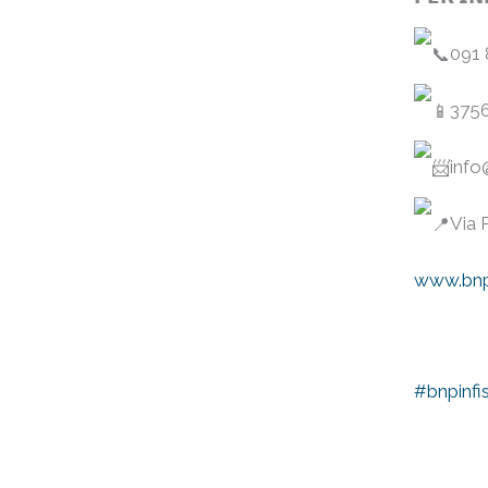
091
375
info
Via 
www.bnpi
⠀
#bnpinfis