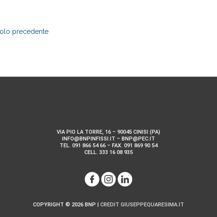
colo precedente
VIA PIO LA TORRE, 16 – 90045 CINISI (PA)
INFO@BNPINFISSI.IT – BNP@PEC.IT
TEL. 091 866 54 66 – FAX. 091 869 90 54
CELL. 333 16 08 935
COPYRIGHT © 2026
BNP
|
CREDIT GIUSEPPEQUARESIMA.IT