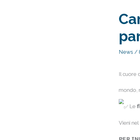
Ca
par
News
/
Il cuore d
mondo, n
Le 𝗳
Vieni ne
𝗣𝗘𝗥 𝗜𝗡