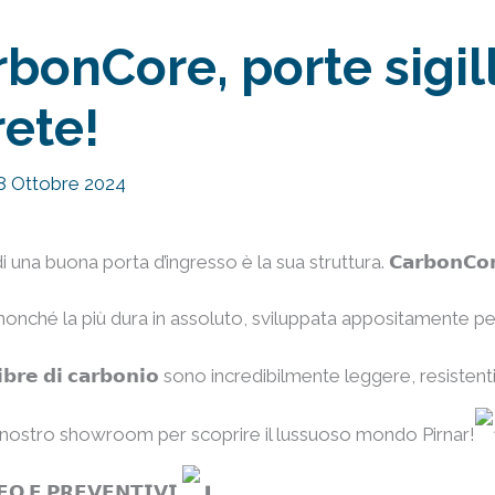
rbonCore, porte sigi
ete!
8 Ottobre 2024
i una buona porta d’ingresso è la sua struttura. 𝗖𝗮𝗿𝗯𝗼𝗻𝗖𝗼
onché la più dura in assoluto, sviluppata appositamente per
𝗶𝗯𝗿𝗲 𝗱𝗶 𝗰𝗮𝗿𝗯𝗼𝗻𝗶𝗼 sono incredibilmente leggere, resistenti
l nostro showroom per scoprire il lussuoso mondo Pirnar!
𝗙𝗢 𝗘 𝗣𝗥𝗘𝗩𝗘𝗡𝗧𝗜𝗩𝗜